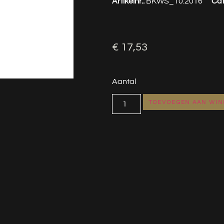
Artikelnr.:
BKWS_10.2016
Cat
€
17,53
Aantal
TOEVOEGEN AAN WI