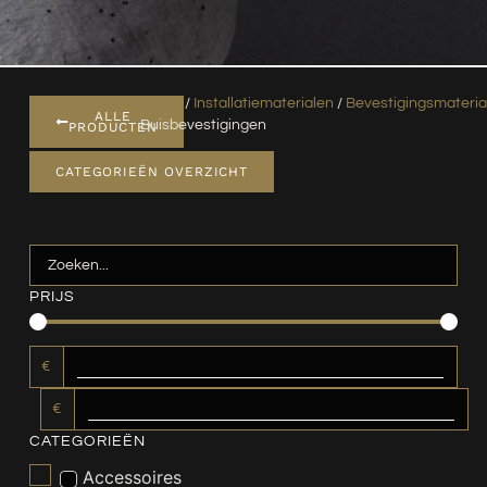
Home
/
Installatiematerialen
/
Bevestigingsmateria
ALLE
Buisbevestigingen
PRODUCTEN
CATEGORIEËN OVERZICHT
PRIJS
€
€
CATEGORIEËN
Accessoires