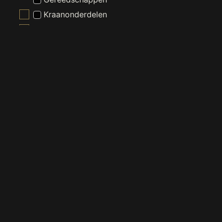
Kraanonderdelen
Slangen En Buizen
Wasmachine En Droger Toebehoren
Witgoed Onderdelen
Kranen
Nieuw - Wordt Niet Gebruikt
Radiatoren
Spiegels
Toiletten
Verlichting
Wastafels
Waterontharder