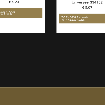
€
4,29
Universeel 334152
€
5,07
EGEN AAN
LWAGEN
TOEVOEGEN AAN
WINKELWAGEN