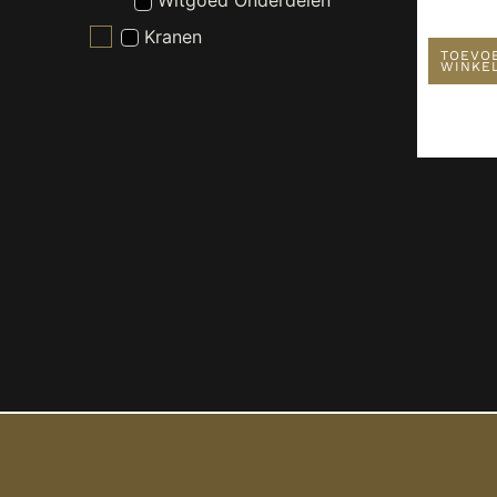
Witgoed Onderdelen
Kranen
TOEVO
WINKE
Nieuw - Wordt Niet Gebruikt
Radiatoren
Spiegels
Toiletten
Verlichting
Wastafels
Waterontharder