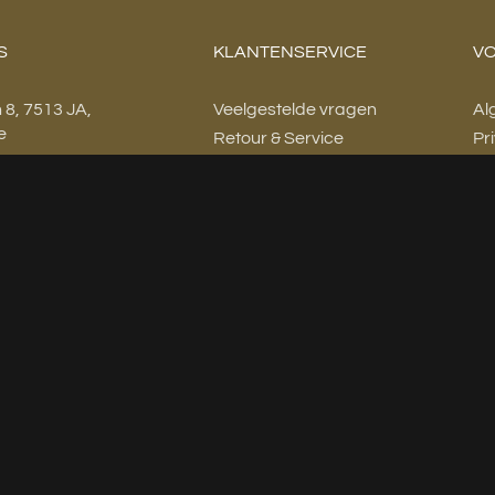
S
KLANTENSERVICE
VO
n 8, 7513 JA,
Veelgestelde vragen
Al
e
Retour & Service
Pr
: 06-43436294
Contact
kamerkoning.nl
Waterontharders
 - 17:00
Complete badkamers
- 17:00
fspraak
fspraak
- 17:00
fspraak