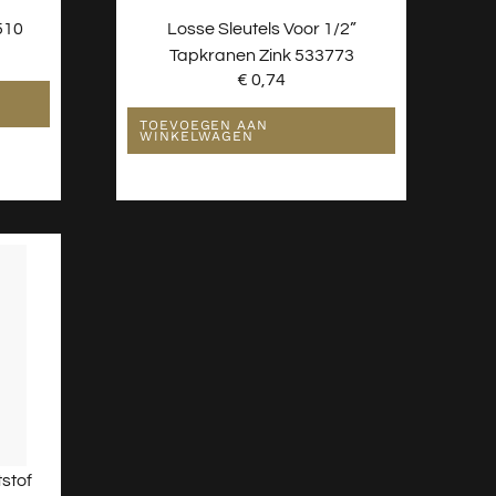
510
Losse Sleutels Voor 1/2”
Tapkranen Zink 533773
€
0,74
TOEVOEGEN AAN
WINKELWAGEN
stof