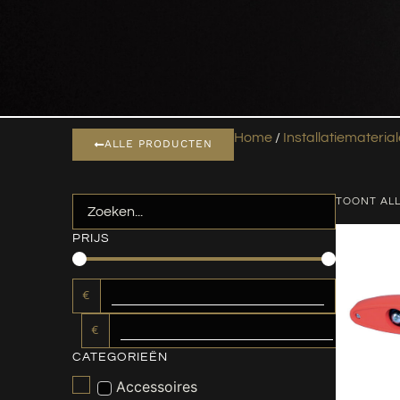
Home
/
Installatiemateria
ALLE PRODUCTEN
TOONT ALL
PRIJS
€
€
CATEGORIEËN
Accessoires