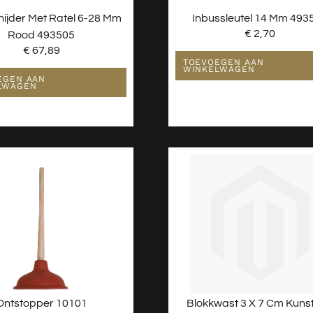
nijder Met Ratel 6-28 Mm
Inbussleutel 14 Mm 493
€
2,70
Rood 493505
€
67,89
TOEVOEGEN AAN
WINKELWAGEN
EGEN AAN
LWAGEN
Ontstopper 10101
Blokkwast 3 X 7 Cm Kunst