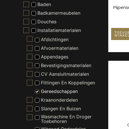
Baden
Pijpens
Badkamermeubelen
Douches
Installatiematerialen
TOEVO
WINKE
Afdichtingen
Afvoermaterialen
Appendages
Bevestigingsmaterialen
CV Aansluitmaterialen
Fittingen En Koppelingen
Gereedschappen
Kraanonderdelen
Slangen En Buizen
Wasmachine En Droger
Toebehoren