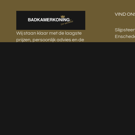
VIND ON
Slijpstee
Wij staan klaar met de laagste
Ensched
prijzen, persoonlijk advies en de
Telefoon
mooiste artikelen voor uw
info@bad
badkamer en toiletruimte.
Ma: 10:00
Di: 10:00 
Wo: Op a
Do: Op a
Vr: 10:00 
Za: Op a