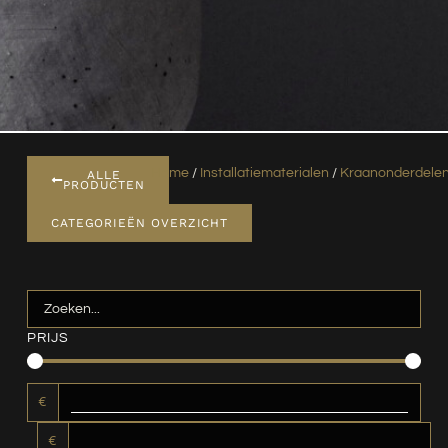
Home
/
Installatiematerialen
/
Kraanonderdele
ALLE
PRODUCTEN
CATEGORIEËN OVERZICHT
PRIJS
€
€