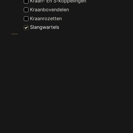
Kraan- En S-koppelingen
Kraanbovendelen
Kraanrozetten
Slangwartels
Slangen En Buizen
Wasmachine En Droger Toebehoren
Witgoed Onderdelen
Kranen
Nieuw - Wordt Niet Gebruikt
Radiatoren
Spiegels
Toiletten
Verlichting
Wastafels
Waterontharder