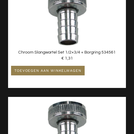
Chroom Slangwartel Set 1/2×3/4 + Borgring 534561
€
1,31
TOEVOEGEN AAN WINKELWAGEN