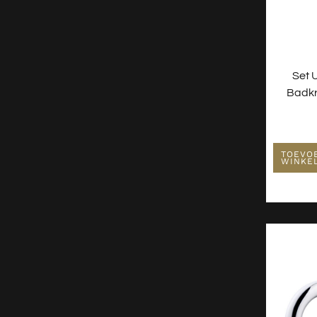
Set 
Badkr
TOEVO
WINKE