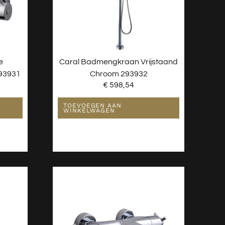
e
Caral Badmengkraan Vrijstaand
93931
Chroom 293932
€
598,54
TOEVOEGEN AAN
WINKELWAGEN