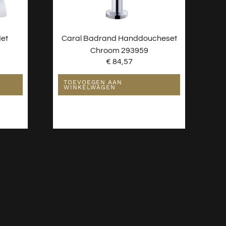
et
Caral Badrand Handdoucheset
Chroom 293959
€
84,57
TOEVOEGEN AAN
WINKELWAGEN