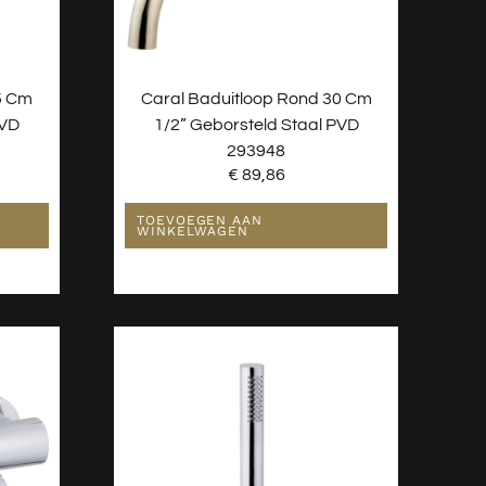
5 Cm
Caral Baduitloop Rond 30 Cm
PVD
1/2” Geborsteld Staal PVD
293948
€
89,86
TOEVOEGEN AAN
WINKELWAGEN