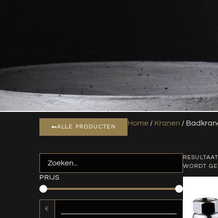
Home
/
Kranen
/ Badkran
ALLE PRODUCTEN
RESULTAAT
WORDT G
PRIJS
€