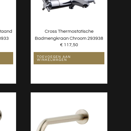
staand
Cross Thermostatische
3933
Badmengkraan Chroom 293938
€
117,50
TOEVOEGEN AAN
WINKELWAGEN