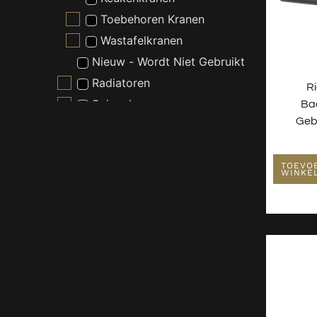
Toebehoren Kranen
Wastafelkranen
Nieuw - Wordt Niet Gebruikt
Radiatoren
R
Spiegels
Ba
Geb
Toiletten
Verlichting
TOEVO
Wastafels
WINKE
Waterontharder