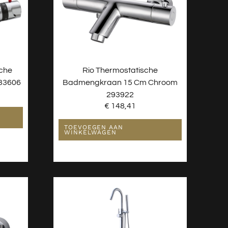
sche
Rio Thermostatische
33606
Badmengkraan 15 Cm Chroom
293922
€
148,41
TOEVOEGEN AAN
WINKELWAGEN