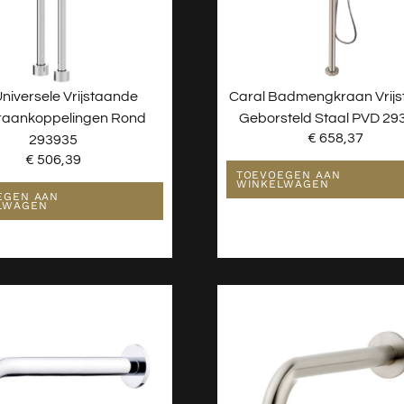
Universele Vrijstaande
Caral Badmengkraan Vrij
aankoppelingen Rond
Geborsteld Staal PVD 29
€
658,37
293935
€
506,39
TOEVOEGEN AAN
WINKELWAGEN
EGEN AAN
LWAGEN