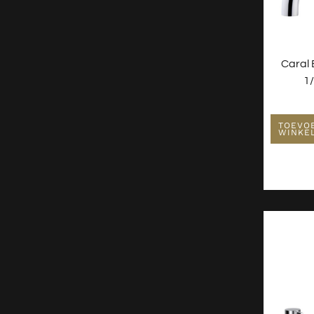
Caral
1
TOEVO
WINKE