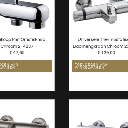
tloop Met Omstelknop
Universele Thermostati
Chroom 214237
Badmengkraan Chroom 2
€
47,65
€
129,00
EGEN AAN
TOEVOEGEN AAN
LWAGEN
WINKELWAGEN