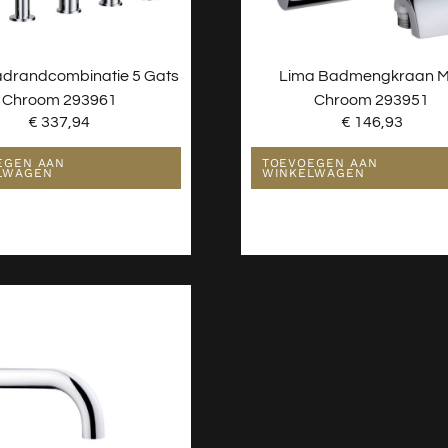
adrandcombinatie 5 Gats
Lima Badmengkraan M
Chroom 293961
Chroom 293951
€
337,94
€
146,93
EGEN AAN
TOEVOEGEN AAN
LWAGEN
WINKELWAGEN