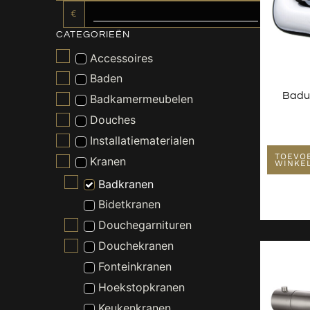
€
CATEGORIEËN
Accessoires
Baden
Badui
Badkamermeubelen
Douches
Installatiematerialen
TOEVO
Kranen
WINKE
Badkranen
Bidetkranen
Douchegarnituren
Douchekranen
Fonteinkranen
Hoekstopkranen
Keukenkranen