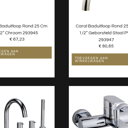
 Baduitloop Rond 25 Cm
Caral Baduitloop Rond 2
/2” Chroom 293945
1/2” Geborsteld Staal 
€
67,23
293947
€
80,65
EGEN AAN
LWAGEN
TOEVOEGEN AAN
WINKELWAGEN