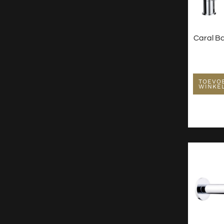
Caral B
TOEVO
WINKE