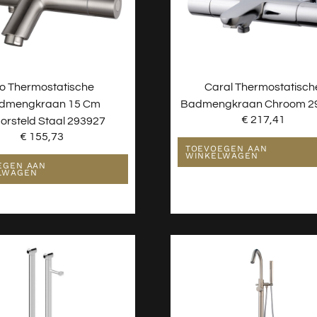
io Thermostatische
Caral Thermostatisch
dmengkraan 15 Cm
Badmengkraan Chroom 2
€
217,41
orsteld Staal 293927
€
155,73
TOEVOEGEN AAN
WINKELWAGEN
EGEN AAN
LWAGEN