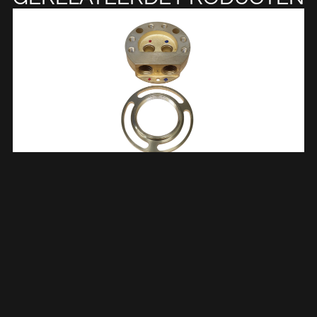
Caral Inbouwdeel Voor Badmengkraan Vrijstaand 296070
€
56,02
TOEVOEGEN AAN WINKELWAGEN