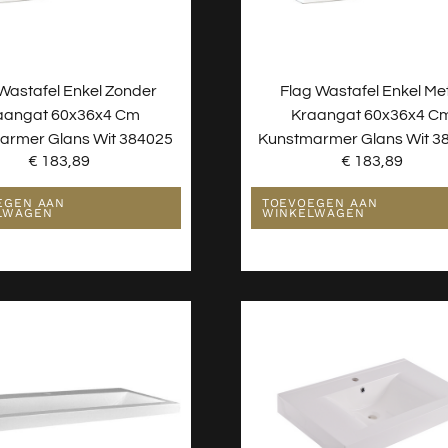
Wastafel Enkel Zonder
Flag Wastafel Enkel Me
aangat 60x36x4 Cm
Kraangat 60x36x4 C
armer Glans Wit 384025
Kunstmarmer Glans Wit 3
€
183,89
€
183,89
EGEN AAN
TOEVOEGEN AAN
LWAGEN
WINKELWAGEN