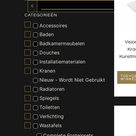
€
CATEGORIEËN
Accessoires
Baden
Visio
Badkamermeubelen
Kra
Douches
Kunstm
Installatiematerialen
Kranen
TOEVO
WINKE
Nieuw - Wordt Niet Gebruikt
Radiatoren
Spiegels
Toiletten
Verlichting
Wastafels
Complete Fonteinsets