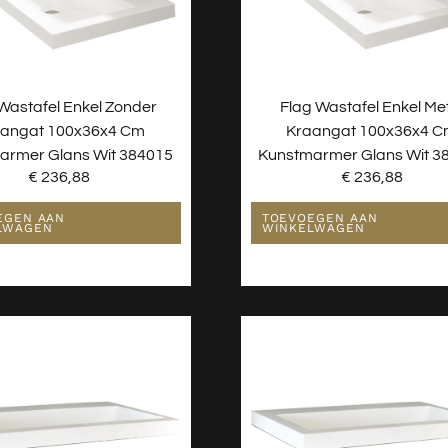
Wastafel Enkel Zonder
Flag Wastafel Enkel Me
angat 100x36x4 Cm
Kraangat 100x36x4 
armer Glans Wit 384015
Kunstmarmer Glans Wit 3
€
236,88
€
236,88
EGEN AAN
TOEVOEGEN AAN
LWAGEN
WINKELWAGEN