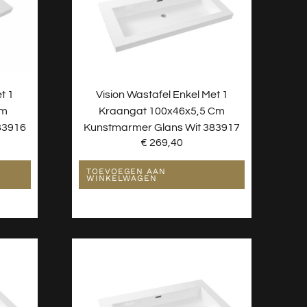
t 1
Vision Wastafel Enkel Met 1
Cm
Kraangat 100x46x5,5 Cm
83916
Kunstmarmer Glans Wit 383917
€
269,40
TOEVOEGEN AAN
WINKELWAGEN