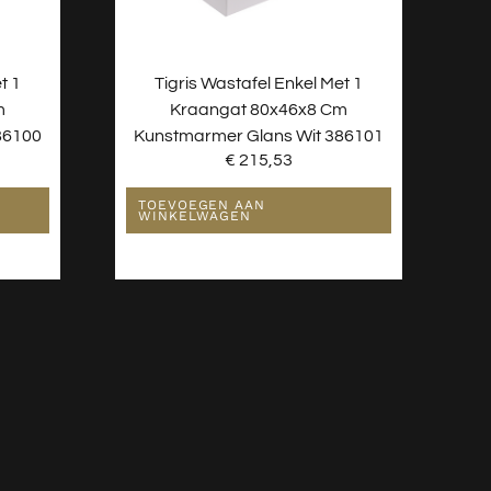
t 1
Tigris Wastafel Enkel Met 1
m
Kraangat 80x46x8 Cm
86100
Kunstmarmer Glans Wit 386101
€
215,53
TOEVOEGEN AAN
WINKELWAGEN