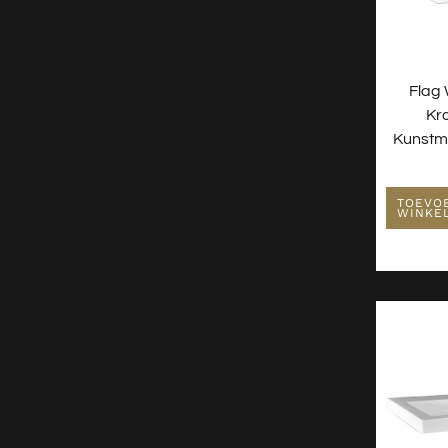
Flag 
Kr
Kunstm
TOEVO
WINKE