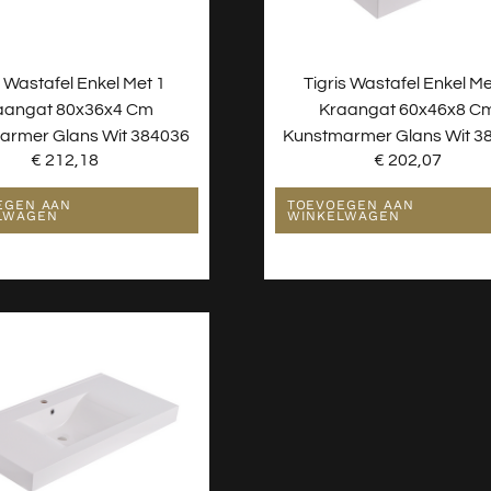
 Wastafel Enkel Met 1
Tigris Wastafel Enkel Me
aangat 80x36x4 Cm
Kraangat 60x46x8 C
armer Glans Wit 384036
Kunstmarmer Glans Wit 3
€
212,18
€
202,07
EGEN AAN
TOEVOEGEN AAN
LWAGEN
WINKELWAGEN