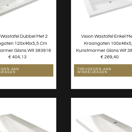
n Wastafel Dubbel Met 2
Vision Wastafel Enkel Me
ngaten 120x46x5,5 Cm
Kraangaten 100x46x5
armer Glans Wit 383918
Kunstmarmer Glans Wit 3
€
404,13
€
269,40
EGEN AAN
TOEVOEGEN AAN
LWAGEN
WINKELWAGEN