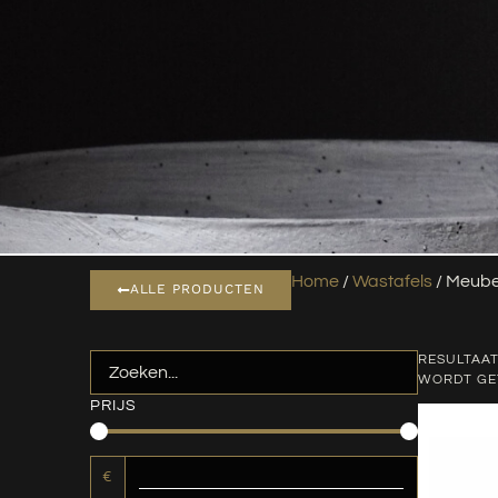
Home
/
Wastafels
/ Meube
ALLE PRODUCTEN
RESULTAAT
WORDT G
PRIJS
€