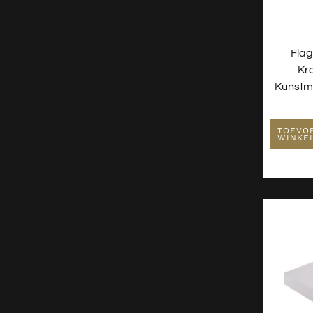
Flag
Kr
Kunstm
TOEVO
WINKE