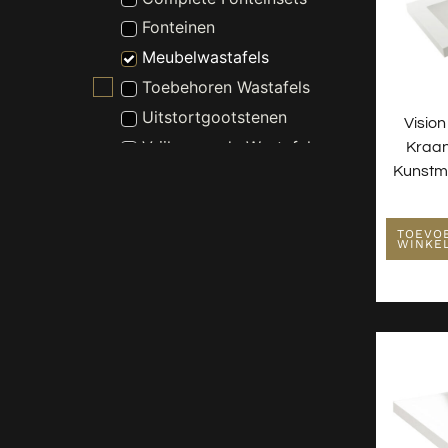
Fonteinen
Meubelwastafels
Toebehoren Wastafels
Uitstortgootstenen
Visio
Vrijhangende Wastafels
Kraa
Kunstm
Waskommen
Waterontharder
TOEVO
WINKE