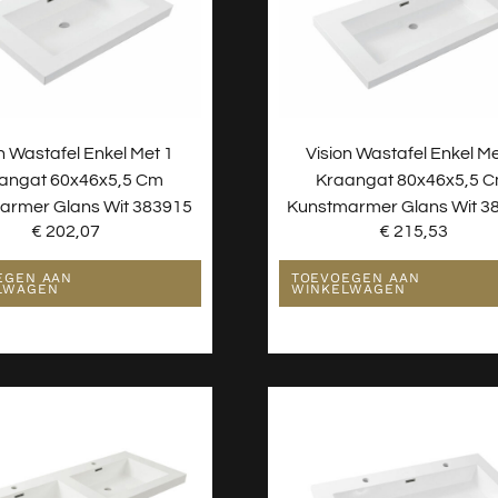
n Wastafel Enkel Met 1
Vision Wastafel Enkel Me
angat 60x46x5,5 Cm
Kraangat 80x46x5,5 
armer Glans Wit 383915
Kunstmarmer Glans Wit 3
€
202,07
€
215,53
EGEN AAN
TOEVOEGEN AAN
LWAGEN
WINKELWAGEN