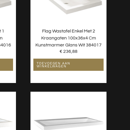
t 1
Flag Wastafel Enkel Met 2
Cm
Kraangaten 100x36x4 Cm
84016
Kunstmarmer Glans Wit 384017
€
236,88
TOEVOEGEN AAN
WINKELWAGEN