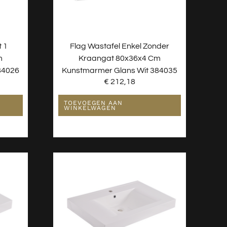
t 1
Flag Wastafel Enkel Zonder
m
Kraangat 80x36x4 Cm
84026
Kunstmarmer Glans Wit 384035
€
212,18
TOEVOEGEN AAN
WINKELWAGEN