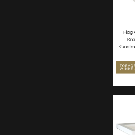
Flag 
Kra
Kunstm
TOEVO
WINKE