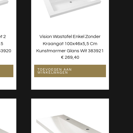
t 2
Vision Wastafel Enkel Zonder
,5
Kraangat 100x46x5,5 Cm
83920
Kunstmarmer Glans Wit 383921
€
269,40
TOEVOEGEN AAN
WINKELWAGEN