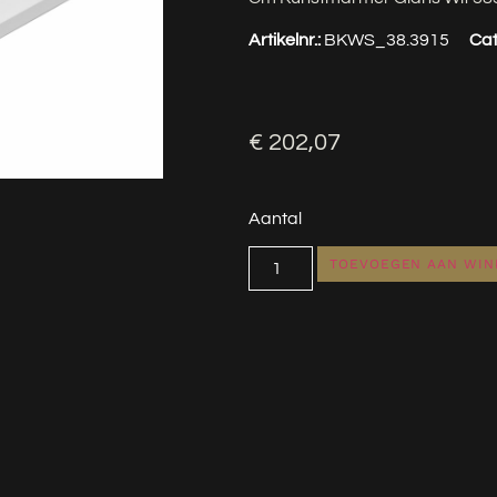
Artikelnr.:
BKWS_38.3915
Cat
€
202,07
Aantal
TOEVOEGEN AAN WI