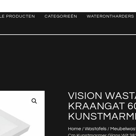
LE PRODUCTEN
CATEGORIEËN
WATERONTHARDERS
VISION WAST
KRAANGAT 60
KUNSTMARME
Home
/
Wastafels
/
Meubelwast
Cm Kunstmarmer Glans Wit 38