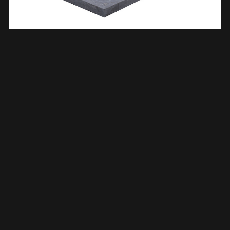
Raw Wastafel Enkel Zonder Kraangat 80x46x5 Cm Hardsteen
Gezoet 393762
€
444,53
TOEVOEGEN AAN WINKELWAGEN