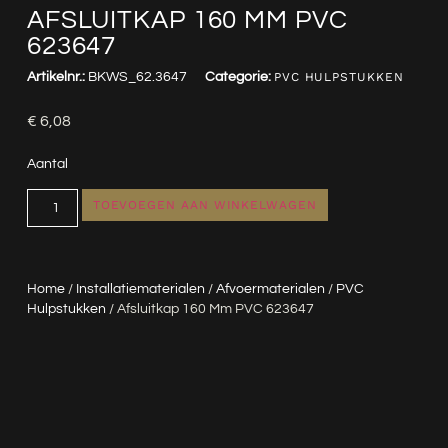
AFSLUITKAP 160 MM PVC
623647
Artikelnr.:
BKWS_62.3647
Categorie:
PVC HULPSTUKKEN
€
6,08
Aantal
TOEVOEGEN AAN WINKELWAGEN
Home
/
Installatiematerialen
/
Afvoermaterialen
/
PVC
Hulpstukken
/ Afsluitkap 160 Mm PVC 623647