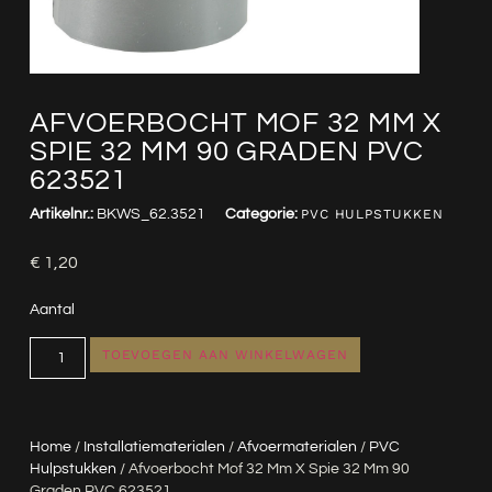
AFVOERBOCHT MOF 32 MM X
SPIE 32 MM 90 GRADEN PVC
623521
Artikelnr.:
BKWS_62.3521
Categorie:
PVC HULPSTUKKEN
€
1,20
Aantal
TOEVOEGEN AAN WINKELWAGEN
Home
/
Installatiematerialen
/
Afvoermaterialen
/
PVC
Hulpstukken
/ Afvoerbocht Mof 32 Mm X Spie 32 Mm 90
Graden PVC 623521