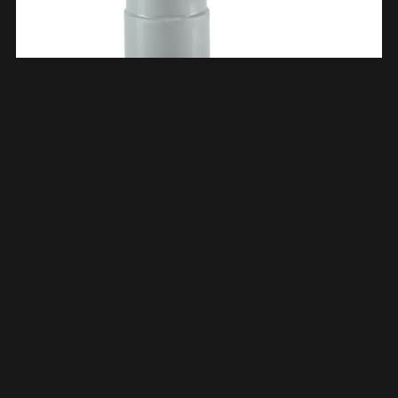
Afvoerbocht Dubbele Mof 75 Mm 90 Graden PVC 622197
€
4,64
TOEVOEGEN AAN WINKELWAGEN