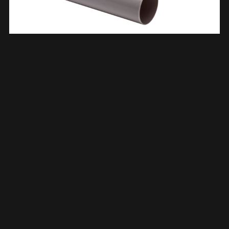
Afvoerbuis HWA PVC Komo 100 X 1,5 X 4000 Mm Grijs 622052
€
26,51
TOEVOEGEN AAN WINKELWAGEN