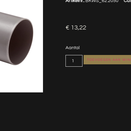
Artikelnr.:
BKWS_62.2050
Cat
€
13,22
Aantal
TOEVOEGEN AAN WI