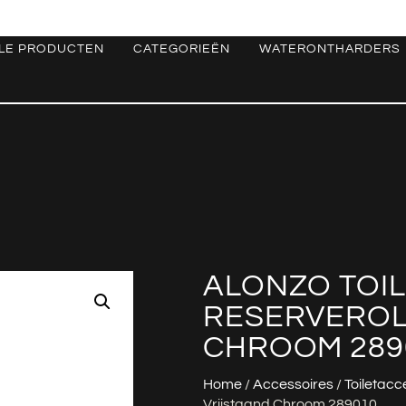
LE PRODUCTEN
CATEGORIEËN
WATERONTHARDERS
ALONZO TOI
RESERVEROL
CHROOM 289
Home
/
Accessoires
/
Toiletacc
Vrijstaand Chroom 289010