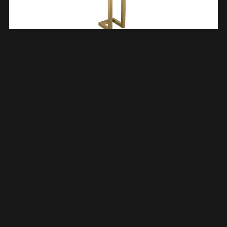
Loft Handdoekrek 50 X 12.5 X 12.5 Cm Geborsteld Messing
PVD 287013
€
104,37
TOEVOEGEN AAN WINKELWAGEN