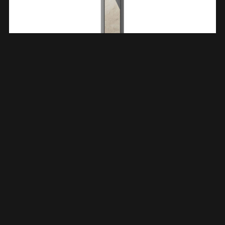
Rocko Toiletrol- En Borstelhouder Inbouw Betegelbaar
Gunmetal PVD 332133
€
289,50
TOEVOEGEN AAN WINKELWAGEN