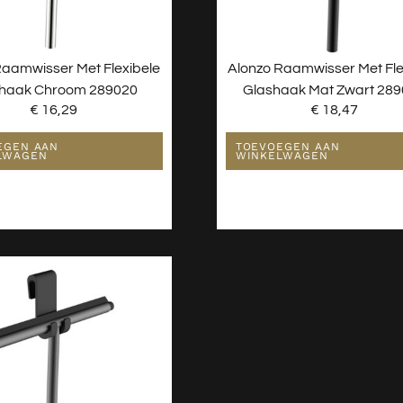
Raamwisser Met Flexibele
Alonzo Raamwisser Met Fle
haak Chroom 289020
Glashaak Mat Zwart 28
€
16,29
€
18,47
EGEN AAN
TOEVOEGEN AAN
LWAGEN
WINKELWAGEN