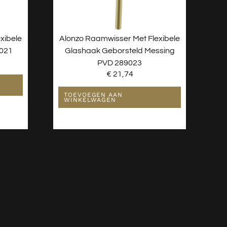
xibele
Alonzo Raamwisser Met Flexibele
9021
Glashaak Geborsteld Messing
PVD 289023
€
21,74
TOEVOEGEN AAN
WINKELWAGEN