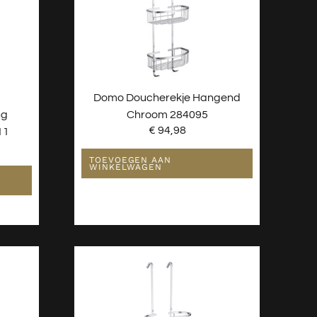
Domo Doucherekje Hangend
ng
Chroom 284095
€
94,98
11
TOEVOEGEN AAN
WINKELWAGEN