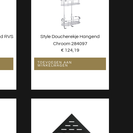
nd RVS
Style Doucherekje Hangend
Chroom 284097
€
124,19
TOEVOEGEN AAN
WINKELWAGEN