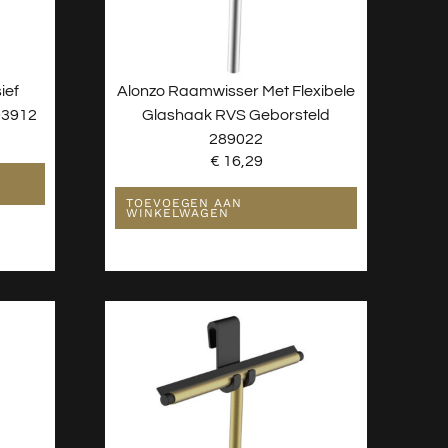
ief
Alonzo Raamwisser Met Flexibele
03912
Glashaak RVS Geborsteld
289022
€
16,29
TOEVOEGEN AAN
WINKELWAGEN