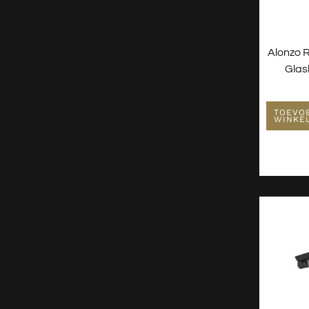
Alonzo 
Glas
TOEVO
WINKE