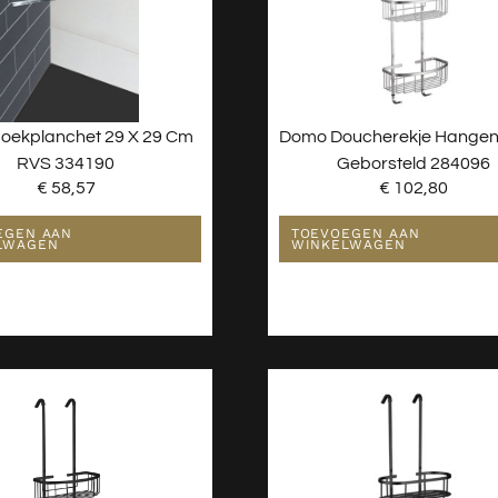
Hoekplanchet 29 X 29 Cm
Domo Doucherekje Hange
RVS 334190
Geborsteld 284096
€
58,57
€
102,80
EGEN AAN
TOEVOEGEN AAN
LWAGEN
WINKELWAGEN