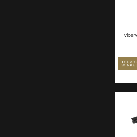
Vloer
TOEVO
WINKE