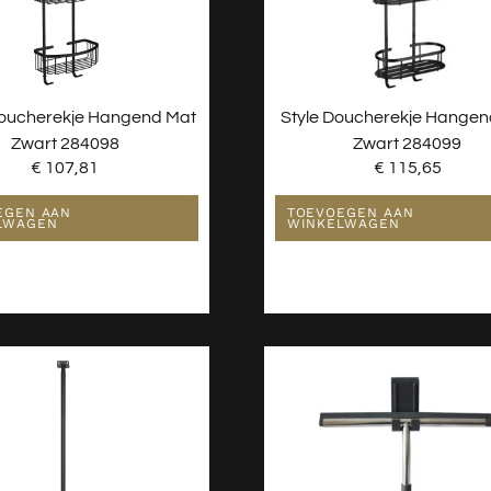
ucherekje Hangend Mat
Style Doucherekje Hangen
Zwart 284098
Zwart 284099
€
107,81
€
115,65
EGEN AAN
TOEVOEGEN AAN
LWAGEN
WINKELWAGEN