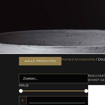
Home
/
Accessoires
/ Dou
ALLE PRODUCTEN
RESULTAAT
WORDT G
PRIJS
€