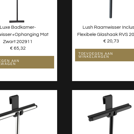
Luxe Badkamer-
Lush Raamwisser Inclus
wisser+ophanging Mat
Flexibele Glashaak RVS 2
€
20,73
Zwart 202911
€
65,32
TOEVOEGEN AAN
WINKELWAGEN
EGEN AAN
LWAGEN