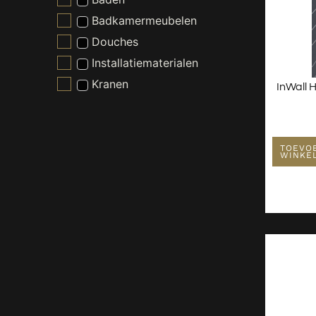
Badkamermeubelen
Douches
Installatiematerialen
Kranen
InWall 
Nieuw - Wordt Niet Gebruikt
Radiatoren
Spiegels
TOEVO
WINKE
Toiletten
Verlichting
Wastafels
Waterontharder