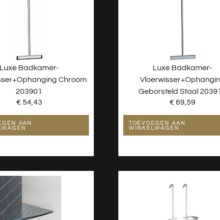
Luxe Badkamer-
Luxe Badkamer-
isser+ophanging Chroom
Vloerwisser+ophangi
203901
Geborsteld Staal 2039
€
54,43
€
69,59
EGEN AAN
TOEVOEGEN AAN
LWAGEN
WINKELWAGEN