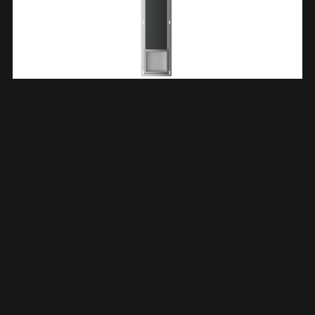
Rocko Reserverolhouder Inbouw RVS 332174
€
138,85
TOEVOEGEN AAN WINKELWAGEN