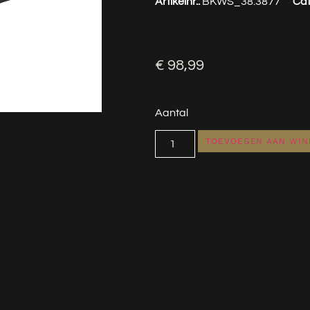
Artikelnr.:
BKWS_38.3877
Cat
€
98,99
Aantal
TOEVOEGEN AAN WI