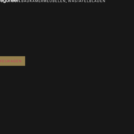
egorieën:
,
BADKAMERMEUBELEN
WASTAFELBLADEN
NKELWAGEN