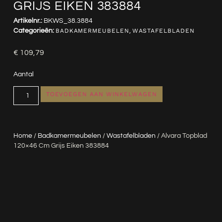
GRIJS EIKEN 383884
Artikelnr.:
BKWS_38.3884
Categorieën:
BADKAMERMEUBELEN
,
WASTAFELBLADEN
€
109,79
Aantal
TOEVOEGEN AAN WINKELWAGEN
Home
/
Badkamermeubelen
/
Wastafelbladen
/ Alvara Topblad
120×46 Cm Grijs Eiken 383884