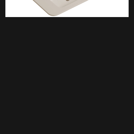
Laro Wastafel Zonder Kraangat Ronde Hoeken 80 X 48 X 1,5
Cm Solid Surface Beige 364023
€
314,09
TOEVOEGEN AAN WINKELWAGEN