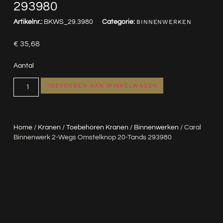
293980
Artikelnr.:
BKWS_29.3980
Categorie:
BINNENWERKEN
€
35,68
Aantal
TOEVOEGEN AAN WINKELWAGEN
Home
/
Kranen
/
Toebehoren Kranen
/
Binnenwerken
/ Caral
Binnenwerk 2-Wegs Omstelknop 20-Tands 293980