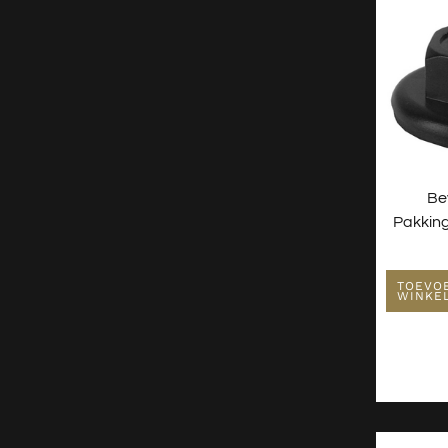
Be
Pakking
TOEVO
WINKE