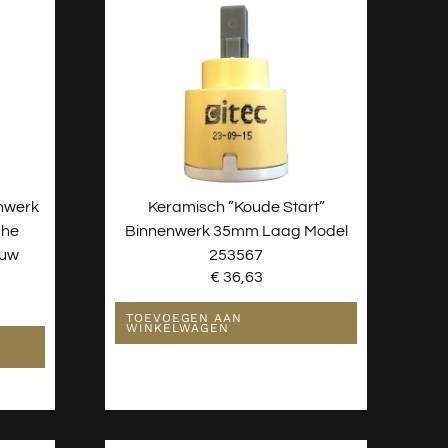
nwerk
Keramisch ”koude Start”
che
Binnenwerk 35mm Laag Model
ouw
253567
€
36,63
TOEVOEGEN AAN
WINKELWAGEN