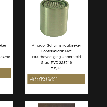
eker
Amador Schuimstraalbreker
Fonteinkraan Met
223745
Muurbevestiging Geborsteld
Staal PVD 223746
€
6,43
TOEVOEGEN AAN
WINKELWAGEN