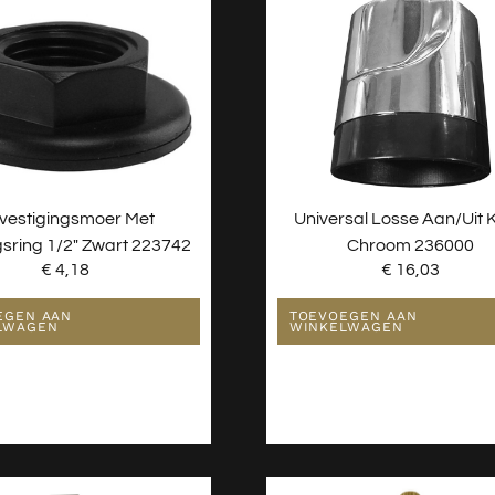
vestigingsmoer Met
Universal Losse Aan/uit 
sring 1/2″ Zwart 223742
Chroom 236000
€
4,18
€
16,03
EGEN AAN
TOEVOEGEN AAN
LWAGEN
WINKELWAGEN