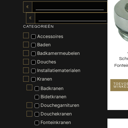
€
€
CATEGORIEËN
Accessoires
Baden
Badkamermeubelen
Sch
Douches
Fonte
Installatiematerialen
Kranen
TOEVO
WINKE
Badkranen
Bidetkranen
Douchegarnituren
Douchekranen
Fonteinkranen