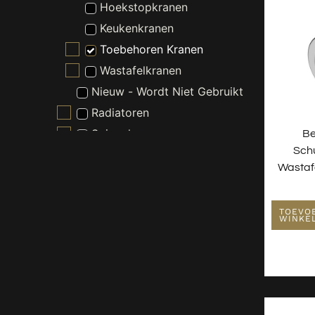
Hoekstopkranen
Keukenkranen
Toebehoren Kranen
Wastafelkranen
Nieuw - Wordt Niet Gebruikt
Radiatoren
Spiegels
Be
Sch
Toiletten
Wastaf
Verlichting
Wastafels
TOEVO
Waterontharder
WINKE