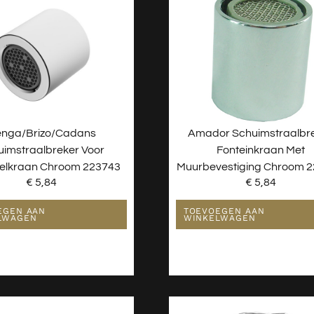
nga/Brizo/Cadans
Amador Schuimstraalbr
uimstraalbreker Voor
Fonteinkraan Met
elkraan Chroom 223743
Muurbevestiging Chroom 
€
5,84
€
5,84
EGEN AAN
TOEVOEGEN AAN
LWAGEN
WINKELWAGEN