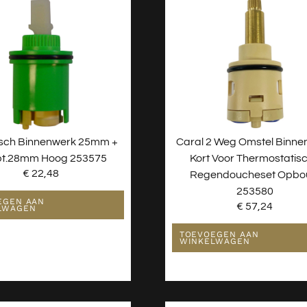
sch Binnenwerk 25mm +
Caral 2 Weg Omstel Binne
t.28mm Hoog 253575
Kort Voor Thermostatis
€
22,48
Regendoucheset Opb
253580
EGEN AAN
€
57,24
LWAGEN
TOEVOEGEN AAN
WINKELWAGEN