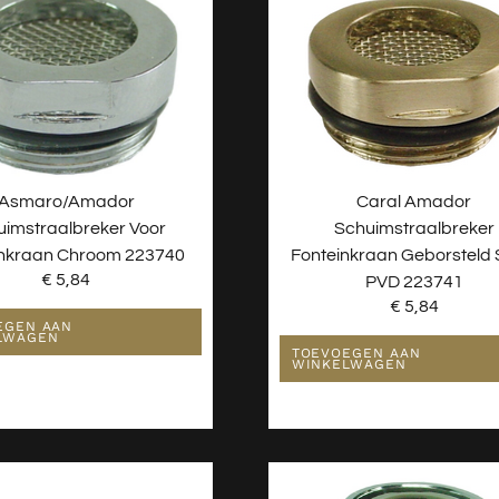
Asmaro/Amador
Caral Amador
uimstraalbreker Voor
Schuimstraalbreker
inkraan Chroom 223740
Fonteinkraan Geborsteld 
€
5,84
PVD 223741
€
5,84
EGEN AAN
LWAGEN
TOEVOEGEN AAN
WINKELWAGEN