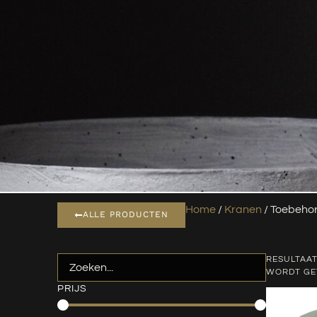
Home
/
Kranen
/ Toebeho
ALLE PRODUCTEN
RESULTAAT
WORDT G
PRIJS