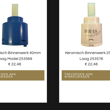
isch Binnenwerk 40mm
Keramisch Binnenwerk 
aag Model 253569
Laag 253576
€
22,48
€
22,48
EGEN AAN
TOEVOEGEN AAN
LWAGEN
WINKELWAGEN