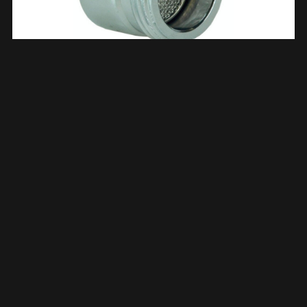
Schuimstraalbreker M22 Verloop 3/4” Bui 304103
€
6,75
TOEVOEGEN AAN WINKELWAGEN