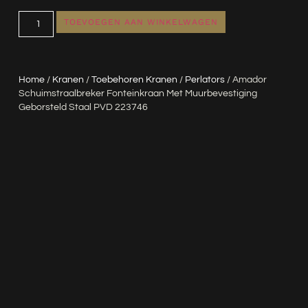
TOEVOEGEN AAN WINKELWAGEN
Home
/
Kranen
/
Toebehoren Kranen
/
Perlators
/ Amador
Schuimstraalbreker Fonteinkraan Met Muurbevestiging
Geborsteld Staal PVD 223746