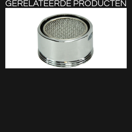
GERELATEERDE PRODUCTEN
Schuimstraalbreker M28x1 Buitendraad Chroom 304012
€
2,40
TOEVOEGEN AAN WINKELWAGEN