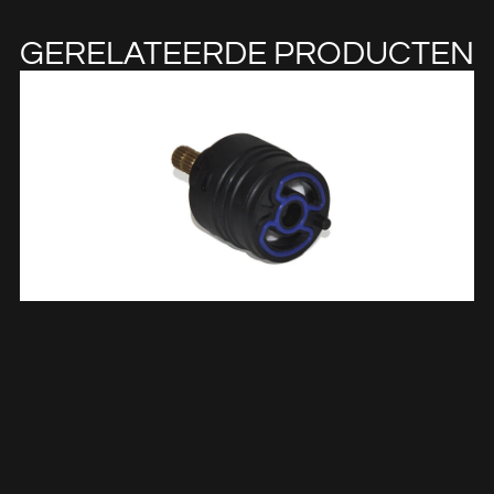
GERELATEERDE PRODUCTEN
Rain Omstel Binnenwerk 296601
€
49,75
TOEVOEGEN AAN WINKELWAGEN