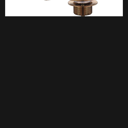
Doblar Afbouwdeel Badafvoer Met Overloop Geborsteld Brons
Koper PVD 292909
€
57,24
TOEVOEGEN AAN WINKELWAGEN