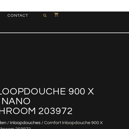
CONTACT
LOOPDOUCHE 900 X
M NANO
HROOM 203972
den
/
Inloopdouches
/ Comfort Inloopdouche 900 X