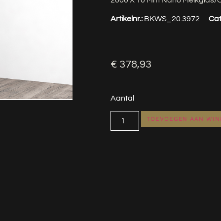
2000 X 10 Mm Nano Melkglas/
Artikelnr.:
BKWS_20.3972
Cat
€
378,93
Aantal
TOEVOEGEN AAN WI