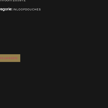
chroom 203972
egorie:
INLOOPDOUCHES
NKELWAGEN