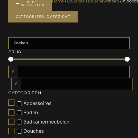
Home
/
Douches
/
Douchewanden
/ Inloop
ALLE
PRODUCTEN
CATEGORIEËN OVERZICHT
PRIJS
€
€
CATEGORIEËN
Accessoires
Baden
Badkamermeubelen
Douches