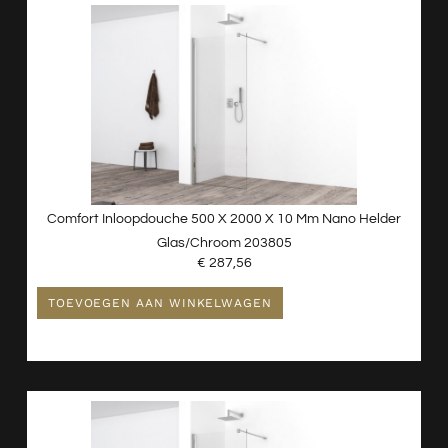
Nieuw - Wordt Niet Gebruikt
Radiatoren
Spiegels
Toiletten
Verlichting
Wastafels
Waterontharder
Comfort Inloopdouche 500 X 2000 X 10 Mm Nano Helder
Glas/chroom 203805
€
287,56
TOEVOEGEN AAN WINKELWAGEN