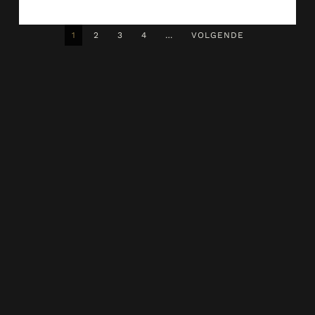
1
2
3
4
…
VOLGENDE
Wij staan klaar met de laagste prijzen, persoonlijk advies en
de mooiste artikelen voor uw badkamer en toiletruimte.