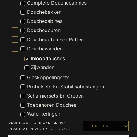
Complete Douchecabines
Douchebakken
Douchecabines
Douchedeuren
Douchegoten -en Putten
Douchewanden
Inloopdouches
Zijwanden
Glaskoppelingsets
Profielsets En Stabilisatiestangen
Scharniersets En Grepen
Toebehoren Douches
Waterkeringen
Installatiematerialen
RESULTAAT 1–16 VAN DE 324
RESULTATEN WORDT GETOOND
Kranen