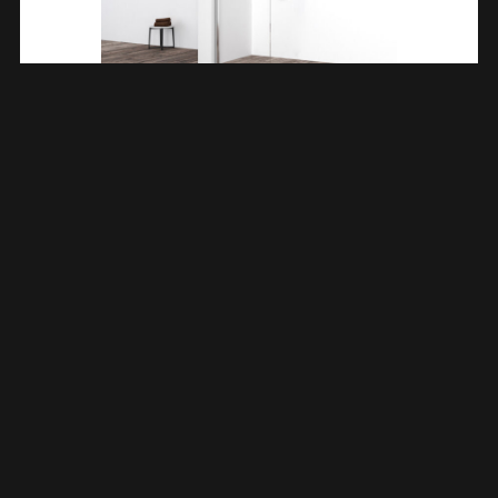
Eco Inloopdouche 700 X 2000 X 8 Mm Nano Helder
Glas/chroom 204049
€
200,53
TOEVOEGEN AAN WINKELWAGEN