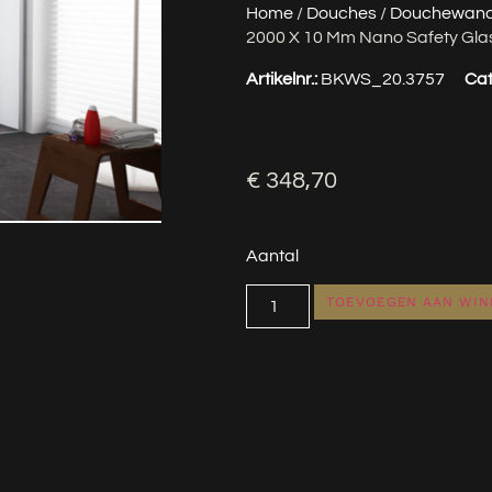
Home
/
Douches
/
Douchewan
2000 X 10 Mm Nano Safety Gla
Artikelnr.:
BKWS_20.3757
Cat
€
348,70
Aantal
TOEVOEGEN AAN WI