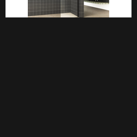
Side Zijwand Voor Nis Schuifdeur 800 X 2000 X 8 Mm Nano
Helder Glas/mat Zwart 202860
€
261,88
TOEVOEGEN AAN WINKELWAGEN