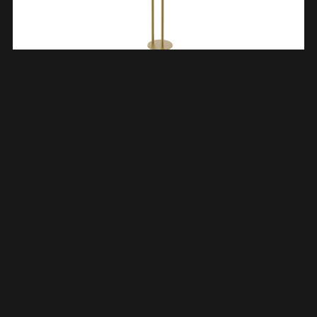
Alonzo Toiletrolhouder Met Reserverolhouder Vrijstaand
Geborsteld Messing PVD 289013
€
75,14
TOEVOEGEN AAN WINKELWAGEN