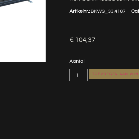
Artikelnr.:
BKWS_33.4187
Cat
€
104,37
Aantal
TOEVOEGEN AAN WI