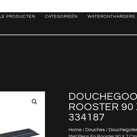
LE PRODUCTEN
CATEGORIEËN
WATERONTHARDERS
DOUCHEGOOT
ROOSTER 90 
334187
Home
/
Douches
/
Douchegoten
Met Flens En Rooster 90 X 7 C