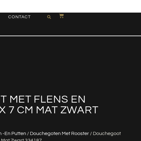
CONTACT
 MET FLENS EN
X 7 CM MAT ZWART
 -en Putten
/
Douchegoten Met Rooster
/ Douchegoot
m Mat Zwart 334187