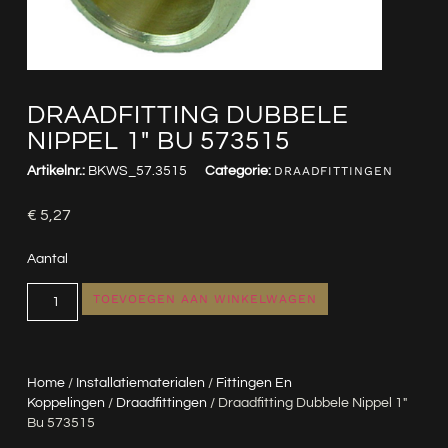
DRAADFITTING DUBBELE
NIPPEL 1″ BU 573515
Artikelnr.:
BKWS_57.3515
Categorie:
DRAADFITTINGEN
€
5,27
Aantal
TOEVOEGEN AAN WINKELWAGEN
Home
/
Installatiematerialen
/
Fittingen En
Koppelingen
/
Draadfittingen
/ Draadfitting Dubbele Nippel 1″
Bu 573515