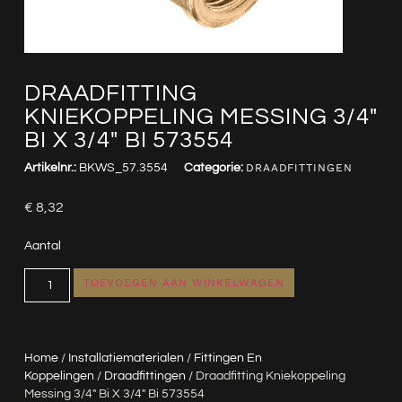
DRAADFITTING
KNIEKOPPELING MESSING 3/4″
BI X 3/4″ BI 573554
Artikelnr.:
BKWS_57.3554
Categorie:
DRAADFITTINGEN
€
8,32
Aantal
TOEVOEGEN AAN WINKELWAGEN
Home
/
Installatiematerialen
/
Fittingen En
Koppelingen
/
Draadfittingen
/ Draadfitting Kniekoppeling
Messing 3/4″ Bi X 3/4″ Bi 573554