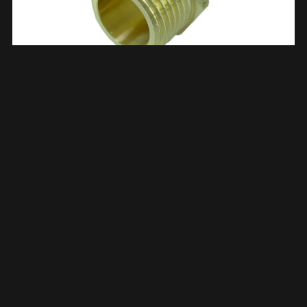
Draadfitting Verloopnippel Messing 3/4″ Bu X 3/8″ Bu 573498
€
3,64
TOEVOEGEN AAN WINKELWAGEN