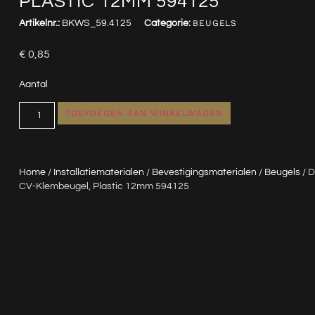
PLASTIC 12MM 594125
Artikelnr.:
BKWS_59.4125
Categorie:
BEUGELS
€
0,85
Aantal
TOEVOEGEN AAN WINKELWAGEN
Home
/
Installatiematerialen
/
Bevestigingsmaterialen
/
Beugels
/ 
CV-Klembeugel, Plastic 12mm 594125