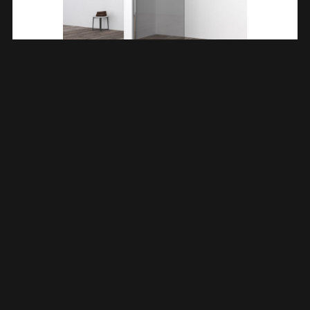
Comfort Inloopdouche 800 X 2000 X 10 Mm Nano
Rookglas/chroom 203965
€
375,77
TOEVOEGEN AAN WINKELWAGEN