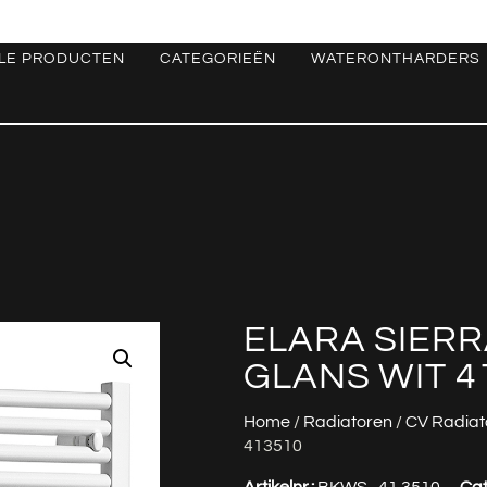
LE PRODUCTEN
CATEGORIEËN
WATERONTHARDERS
ELARA SIERRA
GLANS WIT 4
Home
/
Radiatoren
/
CV Radiat
413510
Artikelnr.:
BKWS_41.3510
Cat