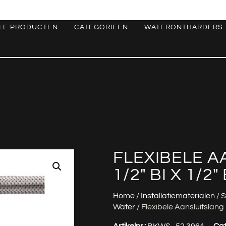
LE PRODUCTEN
CATEGORIEËN
WATERONTHARDERS
FLEXIBELE A
1/2″ BI X 1/2
Home
/
Installatiematerialen
/
S
Water
/ Flexibele Aansluitslang
Artikelnr.:
BKWS_52.3964
Cat