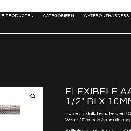
LE PRODUCTEN
CATEGORIEËN
WATERONTHARDERS
FLEXIBELE A
1/2″ BI X 10
Home
/
Installatiematerialen
/
S
Water
/ Flexibele Aansluitslan
Artikelnr.:
BKWS_52.3970
Cat