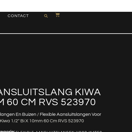
CONTACT
ANSLUITSLANG KIWA
MM 60 CM RVS 523970
langen En Buizen
/
Flexible Aansluitslangen Voor
g Kiwa 1/2″ Bi X 10mm 60 Cm RVS 523970
egorie: