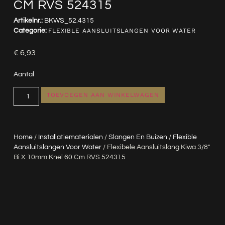
CM RVS 524315
Artikelnr.:
BKWS_52.4315
Categorie:
FLEXIBLE AANSLUITSLANGEN VOOR WATER
€
6,93
Aantal
TOEVOEGEN AAN WINKELWAGEN
Home
/
Installatiematerialen
/
Slangen En Buizen
/
Flexible
Aansluitslangen Voor Water
/ Flexibele Aansluitslang Kiwa 3/8″
Bi X 10mm Knel 60 Cm RVS 524315