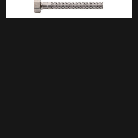
Flexibele Aansluitslang Kiwa 1/2″ Bi X 3/8″ Bi 30 Cm RVS
523963
€
5,73
TOEVOEGEN AAN WINKELWAGEN