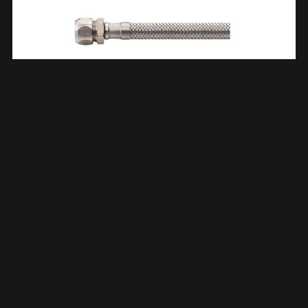
Flexibele Aansluitslang 12mm Knel X 15mm Knel 30 Cm RVS
523960
€
6,51
TOEVOEGEN AAN WINKELWAGEN