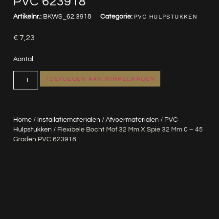
PVC 623918
Artikelnr.:
BKWS_62.3918
Categorie:
PVC HULPSTUKKEN
€
7,23
Aantal
TOEVOEGEN AAN WINKELWAGEN
Home
/
Installatiematerialen
/
Afvoermaterialen
/
PVC
Hulpstukken
/ Flexibele Bocht Mof 32 Mm X Spie 32 Mm 0 – 45
Graden PVC 623918