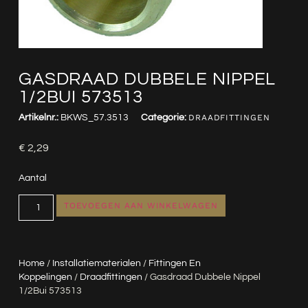
GASDRAAD DUBBELE NIPPEL
1/2BUI 573513
Artikelnr.:
BKWS_57.3513
Categorie:
DRAADFITTINGEN
€
2,29
Aantal
TOEVOEGEN AAN WINKELWAGEN
Home
/
Installatiematerialen
/
Fittingen En
Koppelingen
/
Draadfittingen
/ Gasdraad Dubbele Nippel
1/2Bui 573513