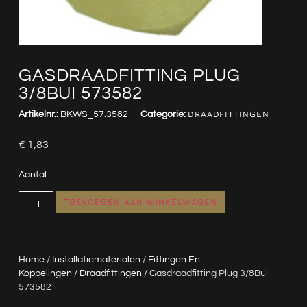
GASDRAADFITTING PLUG
3/8BUI 573582
Artikelnr.:
BKWS_57.3582
Categorie:
DRAADFITTINGEN
€
1,83
Aantal
TOEVOEGEN AAN WINKELWAGEN
Home
/
Installatiematerialen
/
Fittingen En
Koppelingen
/
Draadfittingen
/ Gasdraadfitting Plug 3/8Bui
573582