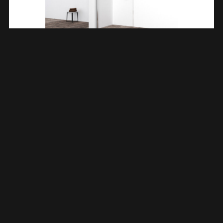
Eco Inloopdouche 800 X 2000 X 8 Mm Nano Helder
Glas/chroom 204050
€
212,27
TOEVOEGEN AAN WINKELWAGEN