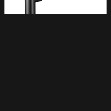
UniMatch Wastafelsifon 5/4″ X 32 Mm Gunmetal 332427
€
59,85
TOEVOEGEN AAN WINKELWAGEN