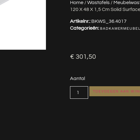
Home
/
Wastafels
/
Meubelwast
120 X 48 X 1,5 Cm Solid Surfac
Artikelnr.:
BKWS_36.4017
Categorieën:
BADKAMERMEUBE
€
301,50
Aantal
TOEVOEGEN AAN WI