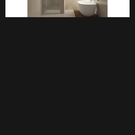
Less Nisdeur 1000 X 2000 X 8 Mm Nano Helder
Glas/geborsteld Brons Koper 203205
€
408,38
TOEVOEGEN AAN WINKELWAGEN